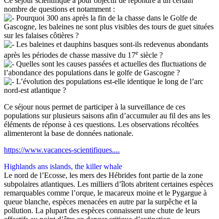
Ce séjour scientifique a pour objectif de répondre à un certain
nombre de questions et notamment :
Pourquoi 300 ans après la fin de la chasse dans le Golfe de
Gascogne, les baleines ne sont plus visibles des tours de guet situées
sur les falaises côtières ?
Les baleines et dauphins basques sont-ils redevenus abondants
e
après les périodes de chasse massive du 17
siècle ?
Quelles sont les causes passées et actuelles des fluctuations de
l’abondance des populations dans le golfe de Gascogne ?
L’évolution des populations est-elle identique le long de l’arc
nord-est atlantique ?
Ce séjour nous permet de participer à la surveillance de ces
populations sur plusieurs saisons afin d’accumuler au fil des ans les
éléments de réponse à ces questions. Les observations récoltées
alimenteront la base de données nationale.
https://www.vacances-scientifiques....
Highlands ans islands, the killer whale
Le nord de l’Ecosse, les mers des Hébrides font partie de la zone
subpolaires atlantiques. Les milliers d’îlots abritent certaines espèces
remarquables comme l’orque, le macareux moine et le Pygargue à
queue blanche, espèces menacées en autre par la surpêche et la
pollution. La plupart des espèces connaissent une chute de leurs