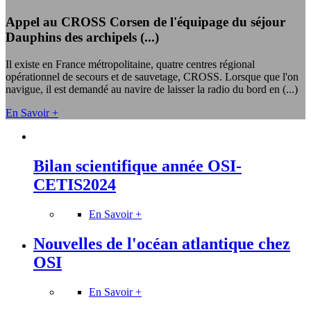
Appel au CROSS Corsen de l'équipage du séjour
Dauphins des archipels (...)
Il existe en France métropolitaine, quatre centres régional
opérationnel de secours et de sauvetage, CROSS. Lorsque que l'on
navigue, il est demandé au navire de laisser la radio du bord en (...)
En Savoir +
Bilan scientifique année OSI-
CETIS2024
En Savoir +
Nouvelles de l'océan atlantique chez
OSI
En Savoir +