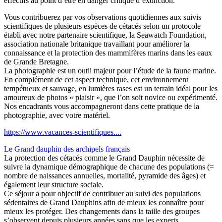
effectifs au point d’être en danger critique d’extinction.
Vous contribuerez par vos observations quotidiennes aux suivis
scientifiques de plusieurs espèces de cétacés selon un protocole
établi avec notre partenaire scientifique, la Seawatch Foundation,
association nationale britanique travaillant pour améliorer la
connaissance et la protection des mammifères marins dans les eaux
de Grande Bretagne.
La photographie est un outil majeur pour l’étude de la faune marine.
En complément de cet aspect technique, cet environnement
tempétueux et sauvage, en lumières rases est un terrain idéal pour les
amoureux de photos « plaisir », que l’on soit novice ou expérimenté.
Nos encadrants vous accompagneront dans cette pratique de la
photographie, avec votre matériel.
https://www.vacances-scientifiques....
Le Grand dauphin des archipels français
La protection des cétacés comme le Grand Dauphin nécessite de
suivre la dynamique démographique de chacune des populations (=
nombre de naissances annuelles, mortalité, pyramide des âges) et
également leur structure sociale.
Ce séjour a pour objectif de contribuer au suivi des populations
sédentaires de Grand Dauphins afin de mieux les connaître pour
mieux les protéger. Des changements dans la taille des groupes
s’observent depuis plusieurs années sans que les experts