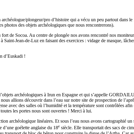
chéologue/plongeur/pro d’histoire qui a vécu un peu partout dans le m
les photos des objets archéologiques que nous rencontrerons).
 fort de Socoa. Au centre de plongée nos avons rencontré nos moniteur
 à Saint-Jean-de-Luz en faisant des exercices : vidage de masque, lâche
in d’Euskadi !
e d’objets archéologiques à Irun en Espagne et qui s’appelle GORDAIL
nous allions découvrir dans l’eau sur notre site de prospection de l’ap
nse avec des salles où l’humidité et la température sont contrôlées afin
outes les portes nous sont ouvertes ! Merci à lui.
ion archéologique linéaires. Et sous l’eau nous avons cartographié un s
e
e d’une goélette anglaise du 18
siècle. Elle transportait des sacs de c
au transport de bloc de béton pour construire la digue de l’Artha. Car 