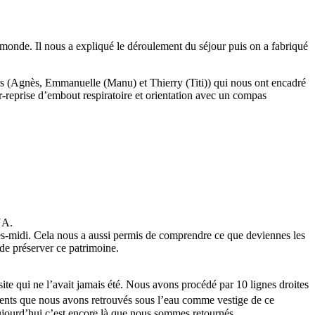
onde. Il nous a expliqué le déroulement du séjour puis on a fabriqué
s (Agnès, Emmanuelle (Manu) et Thierry (Titi)) qui nous ont encadré
r-reprise d’embout respiratoire et orientation avec un compas
UA.
rès-midi. Cela nous a aussi permis de comprendre ce que deviennes les
 de préserver ce patrimoine.
ite qui ne l’avait jamais été. Nous avons procédé par 10 lignes droites
iments que nous avons retrouvés sous l’eau comme vestige de ce
aujourd’hui c’est encore là que nous sommes retournés.