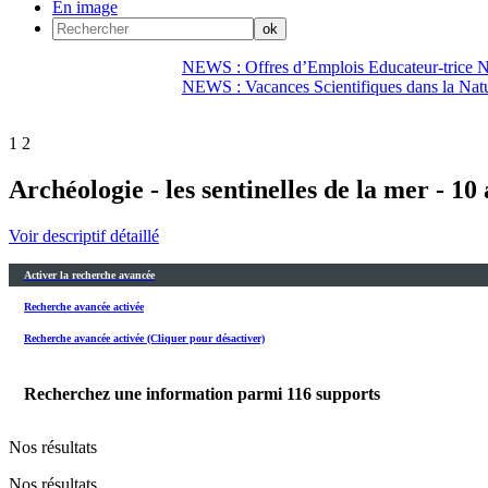
En image
NEWS : Offres d’Emplois Educateur-trice N
NEWS : Vacances Scientifiques dans la Natu
1
2
Archéologie - les sentinelles de la mer - 10 
Voir descriptif détaillé
Activer la recherche avancée
Recherche avancée activée
Recherche avancée activée (Cliquer pour désactiver)
Recherchez une information parmi
116
supports
Nos résultats
Nos résultats