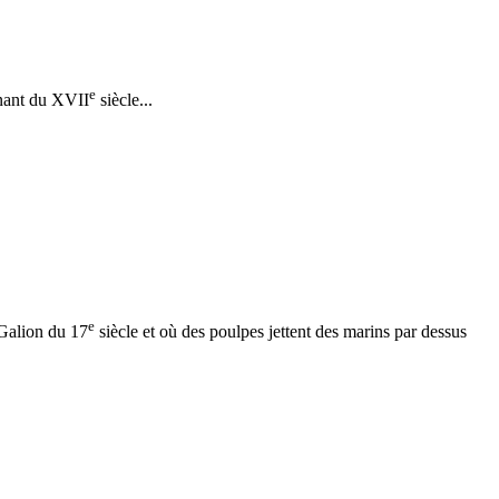
e
enant du XVII
siècle...
e
 Galion du 17
siècle et où des poulpes jettent des marins par dessus