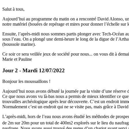
Salut à tous,
Aujourd’hui au programme du matin on a rencontré David Alonso, un ar
notre matériel (bouées de repérage et mires pour donner l’échelle sur 
Ensuite, l’après-midi nous sommes partis plonger avec Tech-Océan au
sous l’eau. On a plongé une demi-heure le long de la digue de l’Artha
(boussole marine).
Ce soir ce sera veillée jeux de société pour nous... on vous dit à dema
Marie et Pauline
Jour 2 - Mardi 12/07/2022
Bonjour les moussaillons !
Aujourd’hui nous avons débuté la journée par la visite d’une réserv
Ce que nous avons vu là-bas nous a permis de mieux identifier ce que 
trouvailles archéologique après leur découverte. C’est un endroit imme
Normalement c’est un endroit qui ne se visite pas, mais grâce à David t
L’après-midi, hors de l’eau nous avons étudié les méthodes de prospect
de 2m sur 20m pour un total de 400m2 explorés sur le lieu du naufrag
naufrage. Nous avons aussi trouvé des restes d’un chariot ayant servi 