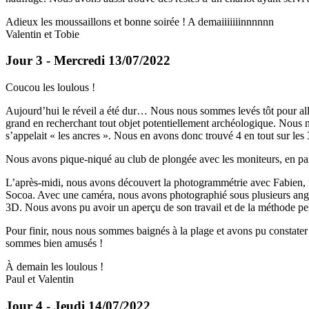
Adieux les moussaillons et bonne soirée ! A demaiiiiiiinnnnnn
Valentin et Tobie
Jour 3 - Mercredi 13/07/2022
Coucou les loulous !
Aujourd’hui le réveil a été dur… Nous nous sommes levés tôt pour alle
grand en recherchant tout objet potentiellement archéologique. Nous n
s’appelait « les ancres ». Nous en avons donc trouvé 4 en tout sur les 
Nous avons pique-niqué au club de plongée avec les moniteurs, en part
L’après-midi, nous avons découvert la photogrammétrie avec Fabien, u
Socoa. Avec une caméra, nous avons photographié sous plusieurs angle
3D. Nous avons pu avoir un aperçu de son travail et de la méthode per
Pour finir, nous nous sommes baignés à la plage et avons pu constater
sommes bien amusés !
À demain les loulous !
Paul et Valentin
Jour 4 - Jeudi 14/07/2022