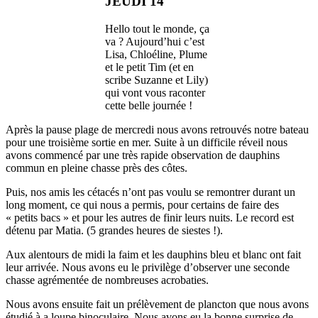
JEUDI 14
Hello tout le monde, ça
va ? Aujourd’hui c’est
Lisa, Chloéline, Plume
et le petit Tim (et en
scribe Suzanne et Lily)
qui vont vous raconter
cette belle journée !
Après la pause plage de mercredi nous avons retrouvés notre bateau
pour une troisième sortie en mer. Suite à un difficile réveil nous
avons commencé par une très rapide observation de dauphins
commun en pleine chasse près des côtes.
Puis, nos amis les cétacés n’ont pas voulu se remontrer durant un
long moment, ce qui nous a permis, pour certains de faire des
« petits bacs » et pour les autres de finir leurs nuits. Le record est
détenu par Matia. (5 grandes heures de siestes !).
Aux alentours de midi la faim et les dauphins bleu et blanc ont fait
leur arrivée. Nous avons eu le privilège d’observer une seconde
chasse agrémentée de nombreuses acrobaties.
Nous avons ensuite fait un prélèvement de plancton que nous avons
étudié à a loupe binoculaire. Nous avons eu la bonne surprise de