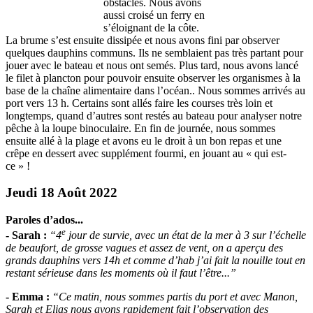
obstacles. Nous avons
aussi croisé un ferry en
s’éloignant de la côte.
La brume s’est ensuite dissipée et nous avons fini par observer
quelques dauphins communs. Ils ne semblaient pas très partant pour
jouer avec le bateau et nous ont semés. Plus tard, nous avons lancé
le filet à plancton pour pouvoir ensuite observer les organismes à la
base de la chaîne alimentaire dans l’océan.. Nous sommes arrivés au
port vers 13 h. Certains sont allés faire les courses très loin et
longtemps, quand d’autres sont restés au bateau pour analyser notre
pêche à la loupe binoculaire. En fin de journée, nous sommes
ensuite allé à la plage et avons eu le droit à un bon repas et une
crêpe en dessert avec supplément fourmi, en jouant au « qui est-
ce » !
Jeudi 18 Août 2022
Paroles d’ados...
e
- Sarah :
“4
jour de survie, avec un état de la mer à 3 sur l’échelle
de beaufort, de grosse vagues et assez de vent, on a aperçu des
grands dauphins vers 14h et comme d’hab j’ai fait la nouille tout en
restant sérieuse dans les moments où il faut l’être...”
- Emma :
“Ce matin, nous sommes partis du port et avec Manon,
Sarah et Elias nous avons rapidement fait l’observation des