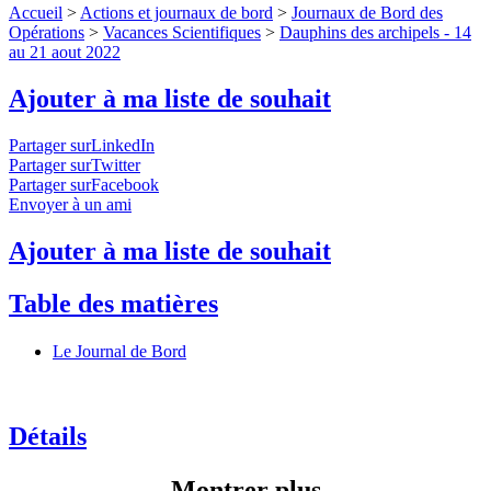
Accueil
>
Actions et journaux de bord
>
Journaux de Bord des
Opérations
>
Vacances Scientifiques
>
Dauphins des archipels - 14
au 21 aout 2022
Ajouter à ma liste de souhait
Partager surLinkedIn
Partager surTwitter
Partager surFacebook
Envoyer à un ami
Ajouter à ma liste de souhait
Table des matières
Le Journal de Bord
Détails
Montrer plus