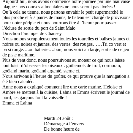
Aujourd’hui, nous avons commencé notre journée par une mauvaise
blague : nos courses alimentaires ne nous seront pas livrées !
Qu’à cela ne tienne, nous partons envahir le petit supermarché le
plus proche et à 7 paires de mains, le bateau est chargé de provisions
pour notre périple et nous pourrons être à l’heure pour passer
l’écluse de sortie du port de Saint Malo.
Direction l’archipel de Chausey.
Nous notons scrupuleusement toutes les tourelles et balises jaunes et
noires ou noires et jaunes, des vertes, des rouges……Tri co vert et
ba si rouge….ou batterie….bon, nous voici au large, sortis de ce jeu
de piste maritime.
Plus de vent donc, nous poursuivons au moteur ce qui nous laisse
tout loisir d’observer les oiseaux : guillemots de troil, cormoran,
goéland marin, goéland argenté, sterne ct.
Nous arrivons à l’heure du goûter, ce qui prouve que la navigation a
été bien calculée.
Anne nous a expliqué comment lire une carte marine. Héloise et
Ambre se mettent à la cuisine, Lahna et Emma écrivent le journal de
bord, les garçons font la vaisselle !
Emma et Lahna
Mardi 24 août :
Démarrage à l’envers
De bonne heure de