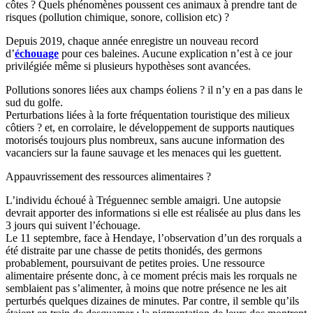
côtes ? Quels phénomènes poussent ces animaux à prendre tant de
risques (pollution chimique, sonore, collision etc) ?
Depuis 2019, chaque année enregistre un nouveau record
d’
échouage
pour ces baleines. Aucune explication n’est à ce jour
privilégiée même si plusieurs hypothèses sont avancées.
Pollutions sonores liées aux champs éoliens ? il n’y en a pas dans le
sud du golfe.
Perturbations liées à la forte fréquentation touristique des milieux
côtiers ? et, en corrolaire, le développement de supports nautiques
motorisés toujours plus nombreux, sans aucune information des
vacanciers sur la faune sauvage et les menaces qui les guettent.
Appauvrissement des ressources alimentaires ?
L’individu échoué à Tréguennec semble amaigri. Une autopsie
devrait apporter des informations si elle est réalisée au plus dans les
3 jours qui suivent l’échouage.
Le 11 septembre, face à Hendaye, l’observation d’un des rorquals a
été distraite par une chasse de petits thonidés, des germons
probablement, poursuivant de petites proies. Une ressource
alimentaire présente donc, à ce moment précis mais les rorquals ne
semblaient pas s’alimenter, à moins que notre présence ne les ait
perturbés quelques dizaines de minutes. Par contre, il semble qu’ils