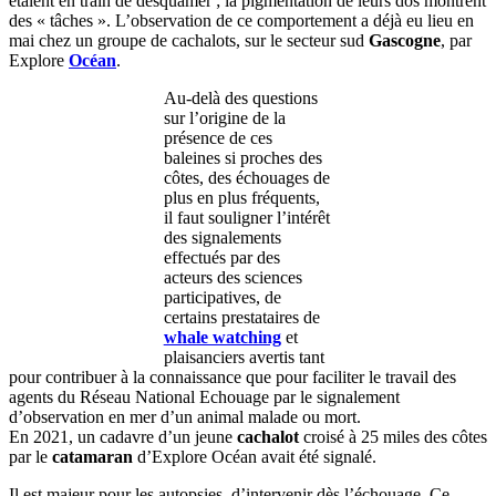
étaient en train de desquamer ; la pigmentation de leurs dos montrent
des « tâches ». L’observation de ce comportement a déjà eu lieu en
mai chez un groupe de cachalots, sur le secteur sud
Gascogne
, par
Explore
Océan
.
Au-delà des questions
sur l’origine de la
présence de ces
baleines si proches des
côtes, des échouages de
plus en plus fréquents,
il faut souligner l’intérêt
des signalements
effectués par des
acteurs des sciences
participatives, de
certains prestataires de
whale watching
et
plaisanciers avertis tant
pour contribuer à la connaissance que pour faciliter le travail des
agents du Réseau National Echouage par le signalement
d’observation en mer d’un animal malade ou mort.
En 2021, un cadavre d’un jeune
cachalot
croisé à 25 miles des côtes
par le
catamaran
d’Explore Océan avait été signalé.
Il est majeur pour les autopsies, d’intervenir dès l’échouage. Ce