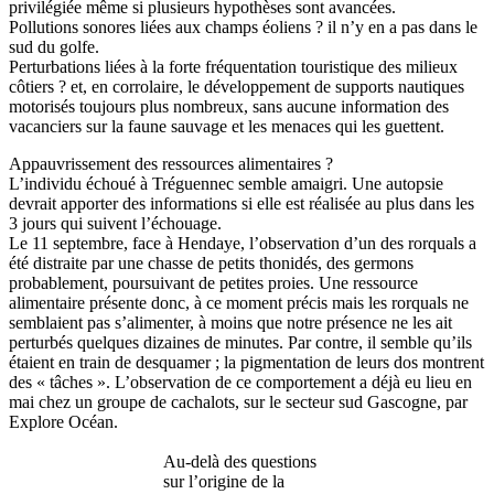
privilégiée même si plusieurs hypothèses sont avancées.
Pollutions sonores liées aux champs éoliens ? il n’y en a pas dans le
sud du golfe.
Perturbations liées à la forte fréquentation touristique des milieux
côtiers ? et, en corrolaire, le développement de supports nautiques
motorisés toujours plus nombreux, sans aucune information des
vacanciers sur la faune sauvage et les menaces qui les guettent.
Appauvrissement des ressources alimentaires ?
L’individu échoué à Tréguennec semble amaigri. Une autopsie
devrait apporter des informations si elle est réalisée au plus dans les
3 jours qui suivent l’échouage.
Le 11 septembre, face à Hendaye, l’observation d’un des rorquals a
été distraite par une chasse de petits thonidés, des germons
probablement, poursuivant de petites proies. Une ressource
alimentaire présente donc, à ce moment précis mais les rorquals ne
semblaient pas s’alimenter, à moins que notre présence ne les ait
perturbés quelques dizaines de minutes. Par contre, il semble qu’ils
étaient en train de desquamer ; la pigmentation de leurs dos montrent
des « tâches ». L’observation de ce comportement a déjà eu lieu en
mai chez un groupe de cachalots, sur le secteur sud Gascogne, par
Explore Océan.
Au-delà des questions
sur l’origine de la