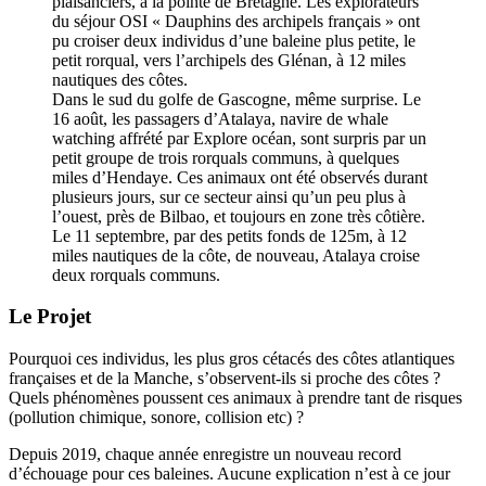
plaisanciers, à la pointe de Bretagne. Les explorateurs
du séjour OSI « Dauphins des archipels français » ont
pu croiser deux individus d’une baleine plus petite, le
petit rorqual, vers l’archipels des Glénan, à 12 miles
nautiques des côtes.
Dans le sud du golfe de Gascogne, même surprise. Le
16 août, les passagers d’Atalaya, navire de whale
watching affrété par Explore océan, sont surpris par un
petit groupe de trois rorquals communs, à quelques
miles d’Hendaye. Ces animaux ont été observés durant
plusieurs jours, sur ce secteur ainsi qu’un peu plus à
l’ouest, près de Bilbao, et toujours en zone très côtière.
Le 11 septembre, par des petits fonds de 125m, à 12
miles nautiques de la côte, de nouveau, Atalaya croise
deux rorquals communs.
Le Projet
Pourquoi ces individus, les plus gros cétacés des côtes atlantiques
françaises et de la Manche, s’observent-ils si proche des côtes ?
Quels phénomènes poussent ces animaux à prendre tant de risques
(pollution chimique, sonore, collision etc) ?
Depuis 2019, chaque année enregistre un nouveau record
d’échouage pour ces baleines. Aucune explication n’est à ce jour