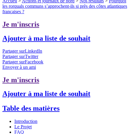
Accueil
>
Actions et journaux de bord
>
Nos résultats
>
Pourquoi
les rorquals communs s’approchent-ils si près des côtes atlantiques
françaises ?
Je m'inscris
Ajouter à ma liste de souhait
Partager surLinkedIn
Partager surTwitter
Partager surFacebook
Envoyer à un ami
Je m'inscris
Ajouter à ma liste de souhait
Table des matières
Introduction
Le Projet
FAQ