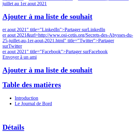
juillet au 1er aout 2021
Ajouter à ma liste de souhait
er aout 2021" title="LinkedIn">
Partager surLinkedIn
er aout 2021&url=http://www.osi-cetis.org/Secrets-des-Abysses-du-
25-juillet-au-1er-aout-2021.html" title="Twitter">
Partager
surTwitter
er aout 2021" title="Facebook">
Partager surFacebook
Envoyer à un ami
Ajouter à ma liste de souhait
Table des matières
Introduction
Le Journal de Bord
Détails