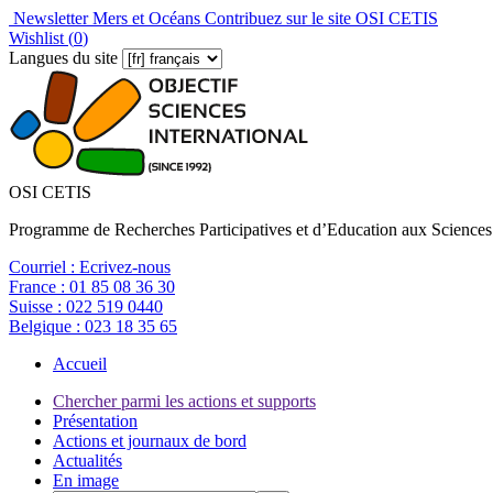
Newsletter Mers et Océans
Contribuez sur le site OSI CETIS
Wishlist (
0
)
Langues du site
OSI CETIS
Programme de Recherches Participatives et d’Education aux Sciences
Courriel :
Ecrivez-nous
France :
01 85 08 36 30
Suisse :
022 519 0440
Belgique :
023 18 35 65
Accueil
Chercher parmi les actions et supports
Présentation
Actions et journaux de bord
Actualités
En image