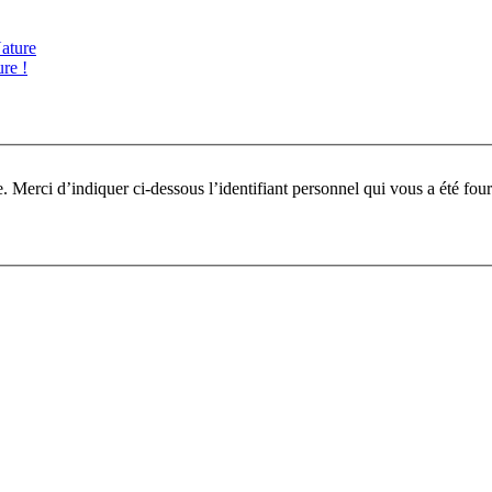
ature
re !
Pour participer à ce fo