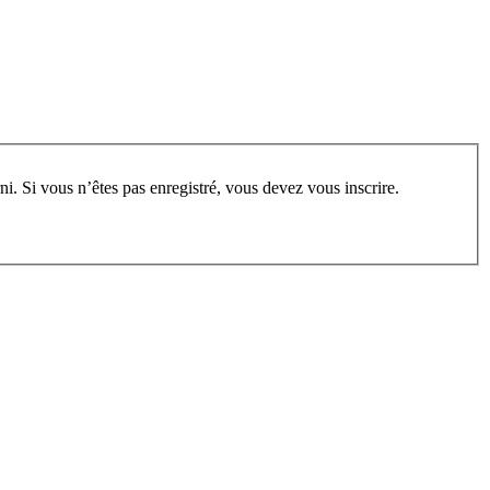
rum, vous devez vous enregistrer au préalable. Merci d’indiquer ci-dessous l’identifiant personnel qui vous a été fourni. Si vous n’êtes pas enregistré, vous devez vous inscrire.