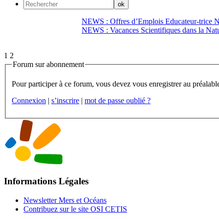
NEWS : Offres d’Emplois Educateur-trice N
NEWS : Vacances Scientifiques dans la Natu
1
2
Forum sur abonnement
Connexion
|
s’inscrire
|
mot de passe oublié ?
Informations Légales
Newsletter Mers et Océans
Contribuez sur le site OSI CETIS