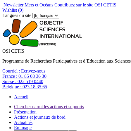
Newsletter Mers et Océans
Contribuez sur le site OSI CETIS
Wishlist (
0
)
Langues du site
OSI CETIS
Programme de Recherches Participatives et d’Education aux Sciences
Courriel :
Ecrivez-nous
France :
01 85 08 36 30
Suisse :
022 519 0440
Belgique :
023 18 35 65
Accueil
Chercher parmi les actions et supports
Présentation
Actions et journaux de bord
Actualités
En image